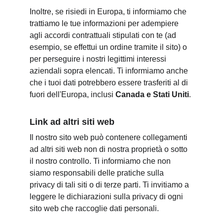
Inoltre, se risiedi in Europa, ti informiamo che 
trattiamo le tue informazioni per adempiere 
agli accordi contrattuali stipulati con te (ad 
esempio, se effettui un ordine tramite il sito) o 
per perseguire i nostri legittimi interessi 
aziendali sopra elencati. Ti informiamo anche 
che i tuoi dati potrebbero essere trasferiti al di 
fuori dell'Europa, inclusi 
Canada e Stati Uniti
.
Link ad altri siti web
Il nostro sito web può contenere collegamenti 
ad altri siti web non di nostra proprietà o sotto 
il nostro controllo. Ti informiamo che non 
siamo responsabili delle pratiche sulla 
privacy di tali siti o di terze parti. Ti invitiamo a 
leggere le dichiarazioni sulla privacy di ogni 
sito web che raccoglie dati personali.