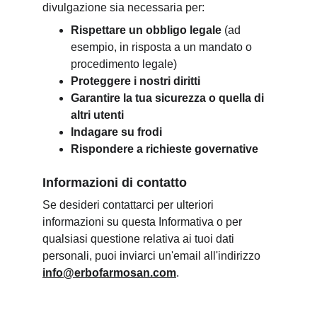
divulgazione sia necessaria per:
Rispettare un obbligo legale
 (ad 
esempio, in risposta a un mandato o 
procedimento legale)
Proteggere i nostri diritti
Garantire la tua sicurezza o quella di 
altri utenti
Indagare su frodi
Rispondere a richieste governative
Informazioni di contatto
Se desideri contattarci per ulteriori 
informazioni su questa Informativa o per 
qualsiasi questione relativa ai tuoi dati 
personali, puoi inviarci un'email all'indirizzo 
info@erbofarmosan.com
.