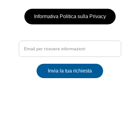
info@biokimatik.com
Informativa Politica sulla Privacy
Inserisci la tua email
Invia la tua richiesta
© 2025. All rights reserved.
Avvertenze
: Le informazioni presenti su questo sito web 
www.biokimatik.it
 sono fornite a scopo puramente informativo e non 
intendono sostituire il parere di professionisti del settore medico o 
sanitario. I dispositivi BIOKIMATIK sono progettati per favorire il 
benessere bioenergetico attraverso la magnetoterapia a campo 
stabile e frequenze specifiche. Non  devono essere utilizzati per 
diagnosticare o curare alcuna malattia. Si raccomanda di consultare 
un medico o un professionista sanitario qualificato prima di utilizzare i 
dispositivi BIOKIMATIK, soprattutto in caso di patologie preesistenti, 
gravidanza, o se si utilizzano dispositivi medici elettronici impiantati, 
come pacemaker.