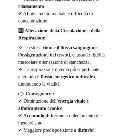
rilassamento
✔
 Affaticamento mentale e difficolt
à
 di 
concentrazione
2️
 Alterazione della Circolazione e della 
Respirazione
🔹
 Lo stress 
riduce il flusso sanguigno e 
l’ossigenazione dei tessuti
, causando rigidità 
muscolare e sensazione di stanchezza.
🔹
 La respirazione diventa più superficiale, 
alterando il 
flusso energetico naturale
 e 
diminuendo la vitalità.
👉
Conseguenze:
✔
 Diminuzione dell
’
energia vitale e 
affaticamento cronico
✔
Accumulo di tossine
 e rallentamento del 
metabolismo
✔
 Maggiore predisposizione a 
disturbi 