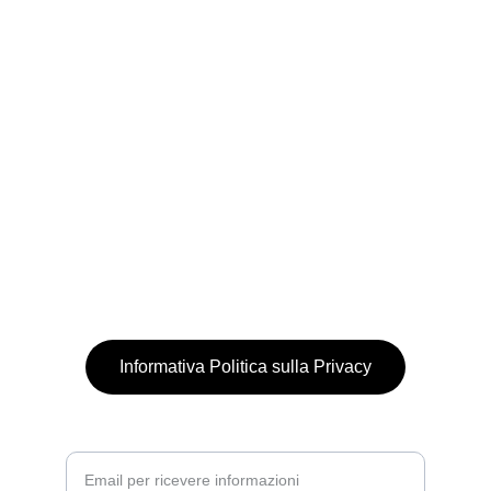
Biokimatik è distribuito da Erbofarmosan 
International srl - Bitonto (Ba) IT
CONTATTI
whatsapp +39 377 3348914
SUPPORTO
info@biokimatik.com
Informativa Politica sulla Privacy
Inserisci la tua email