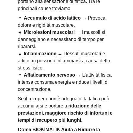
portano alla sensazione di fatica. Tra le 
principali cause troviamo:
🔹
Accumulo di acido lattico
 → Provoca 
dolore e rigidità muscolare.
🔹
Microlesioni muscolari
 → I muscoli si 
danneggiano e necessitano di tempo per 
ripararsi.
🔹
Infiammazione
 → I tessuti muscolari e 
articolari possono infiammarsi a causa dello 
stress fisico.
🔹
Affaticamento nervoso
 → L’attività fisica 
intensa consuma energia e riduce i livelli di 
concentrazione.
Se il recupero non è adeguato, la fatica può 
accumularsi e portare a 
riduzione delle 
prestazioni, maggiore rischio di infortuni e 
tempi di recupero più lunghi
.
Come BIOKIMATIK Aiuta a Ridurre la 